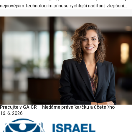
nejnovějším technologiím přinese rychlejší načítání, zlepšení
kyberbezpečnosti, automatizaci získávání údajů, delegování
pravomocí a plno dalšího. Zájemci ji najdou na adrese
grita.gov.cz. „GRITA zajistí nejen kompletní správu grantových
projektů, ale zefektivní také fungování hodnocení tisíců návrhů
projektů, které jsou každý rok přihlášeny do soutěží GA ČR,“ říká
předseda GA ČR prof. Milan Jirsa. „Aplikace navazuje na systém
GRIS, z jehož principů vychází, takže se v ní neztratí ani
současní řešitelé a navrhovatelé projektů.“ Mezi novinky, které
GRITA přináší, patří: Jednodušší
Pracujte v GA ČR – hledáme právníka/čku a účetní/ho
16. 6. 2026