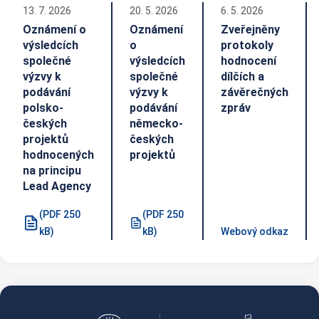
13. 7. 2026
20. 5. 2026
6. 5. 2026
Oznámení o
Oznámení
Zveřejněny
výsledcích
o
protokoly
společné
výsledcích
hodnocení
výzvy k
společné
dílčích a
podávání
výzvy k
závěrečných
polsko-
podávání
zpráv
českých
německo-
projektů
českých
hodnocených
projektů
na principu
Lead Agency
(PDF 250
(PDF 250
kB)
kB)
Webový odkaz