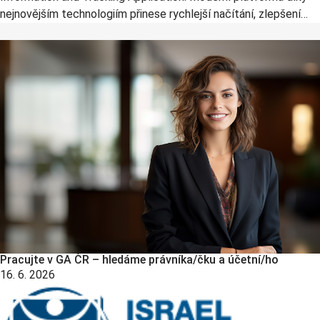
nejnovějším technologiím přinese rychlejší načítání, zlepšení
kyberbezpečnosti, automatizaci získávání údajů, delegování
pravomocí a plno dalšího. Zájemci ji najdou na adrese
grita.gov.cz. „GRITA zajistí nejen kompletní správu grantových
projektů, ale zefektivní také fungování hodnocení tisíců návrhů
projektů, které jsou každý rok přihlášeny do soutěží GA ČR,“ říká
předseda GA ČR prof. Milan Jirsa. „Aplikace navazuje na systém
GRIS, z jehož principů vychází, takže se v ní neztratí ani
současní řešitelé a navrhovatelé projektů.“ Mezi novinky, které
GRITA přináší, patří: Jednodušší
Pracujte v GA ČR – hledáme právníka/čku a účetní/ho
16. 6. 2026