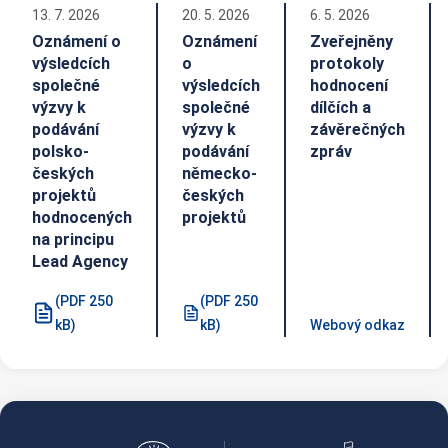
13. 7. 2026
20. 5. 2026
6. 5. 2026
Oznámení o
Oznámení
Zveřejněny
výsledcích
o
protokoly
společné
výsledcích
hodnocení
výzvy k
společné
dílčích a
podávání
výzvy k
závěrečných
polsko-
podávání
zpráv
českých
německo-
projektů
českých
hodnocených
projektů
na principu
Lead Agency
(PDF 250
(PDF 250
kB)
kB)
Webový odkaz